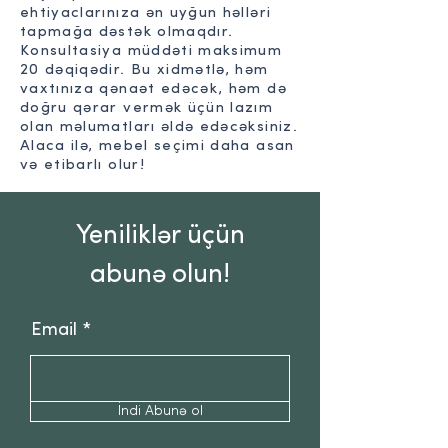
ehtiyaclarınıza ən uyğun həlləri
tapmağa dəstək olmaqdır.
Konsultasiya müddəti maksimum
20 dəqiqədir. Bu xidmətlə, həm
vaxtınıza qənaət edəcək, həm də
doğru qərar vermək üçün lazım
olan məlumatları əldə edəcəksiniz.
Alaca ilə, mebel seçimi daha asan
və etibarlı olur!
Yeniliklər üçün
abunə olun!
Email
İndi Abunə ol