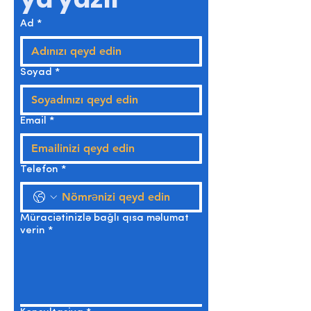
Ad
*
Soyad
*
Email
*
Telefon
*
Müraciətinizlə bağlı qısa məlumat
verin
*