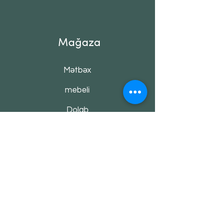
Mağaza
Mətbəx
mebeli
Dolab
Şkaf kupe
Otaq qapıları
Qonaq otağı
Divan & kreslo