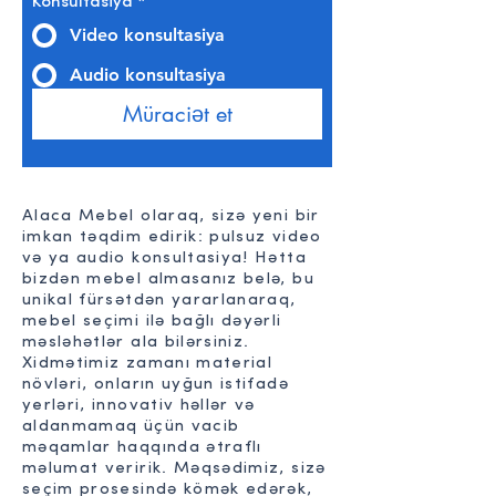
Konsultasiya
*
Video konsultasiya
Audio konsultasiya
Müraciət et
Alaca Mebel olaraq, sizə yeni bir
imkan təqdim edirik: pulsuz video
və ya audio konsultasiya! Hətta
bizdən mebel almasanız belə, bu
unikal fürsətdən yararlanaraq,
mebel seçimi ilə bağlı dəyərli
məsləhətlər ala bilərsiniz.
Xidmətimiz zamanı material
növləri, onların uyğun istifadə
yerləri, innovativ həllər və
aldanmamaq üçün vacib
məqamlar haqqında ətraflı
məlumat veririk. Məqsədimiz, sizə
seçim prosesində kömək edərək,