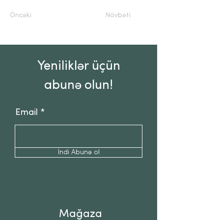
Öncəki
Növbəti
Yeniliklər üçün
abunə olun!
Email
İndi Abunə ol
Mağaza