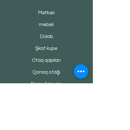
Mətbəx
mebeli
Dolab
Şkaf kupe
Otaq qapıları
Qonaq otağı
Divan & kreslo
Alaca Haqqında
Haqqımızda
Əlaqə