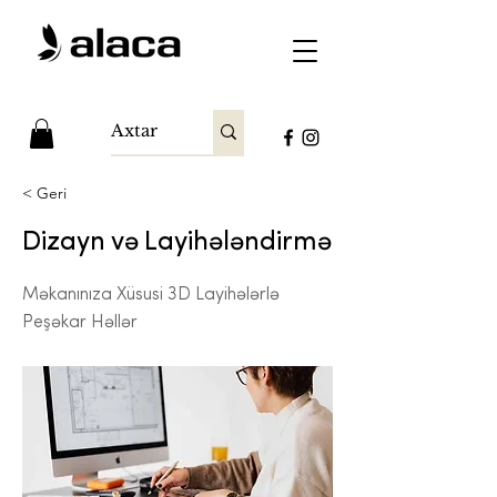
< Geri
Dizayn və Layihələndirmə
Məkanınıza Xüsusi 3D Layihələrlə
Peşəkar Həllər