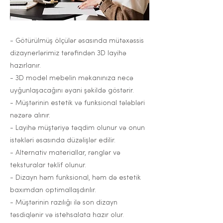
- Götürülmüş ölçülər əsasında mütəxəssis
dizaynerlərimiz tərəfindən 3D layihə
hazırlanır.
- 3D model mebelin məkanınıza necə
uyğunlaşacağını əyani şəkildə göstərir.
- Müştərinin estetik və funksional tələbləri
nəzərə alınır.
- Layihə müştəriyə təqdim olunur və onun
istəkləri əsasında düzəlişlər edilir.
- Alternativ materiallar, rənglər və
teksturalar təklif olunur.
- Dizayn həm funksional, həm də estetik
baxımdan optimallaşdırılır.
- Müştərinin razılığı ilə son dizayn
təsdiqlənir və istehsalata hazır olur.