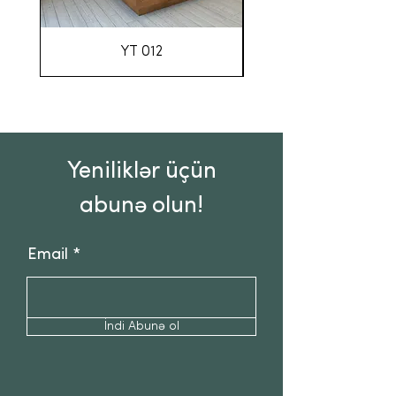
YT 012
Yeniliklər üçün
abunə olun!
Email
İndi Abunə ol