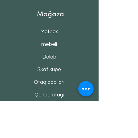
Mağaza
Mətbəx
mebeli
Dolab
Şkaf kupe
Otaq qapıları
Qonaq otağı
Divan & kreslo
Alaca Haqqında