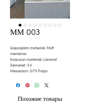
ММ 003
Qapaqların materialı: Mdf
membran
Korpusun materialı: Laminat
Zəmanət: 3 il
Mexanizm: GTV Polşa
Похожие товары