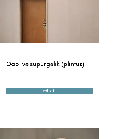
Qapı və süpürgəlik (plintus)
Ətraflı