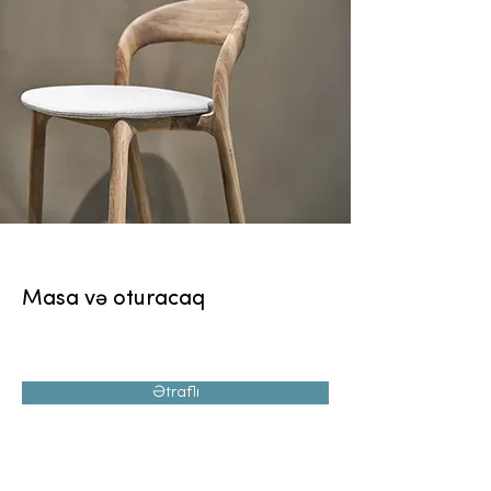
Masa və oturacaq
Ətraflı