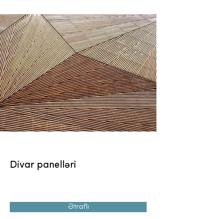
Divar panelləri
Ətraflı