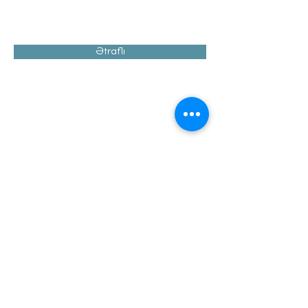
Ətraflı
Подпишитесь на
обновления!
Электронное письмо