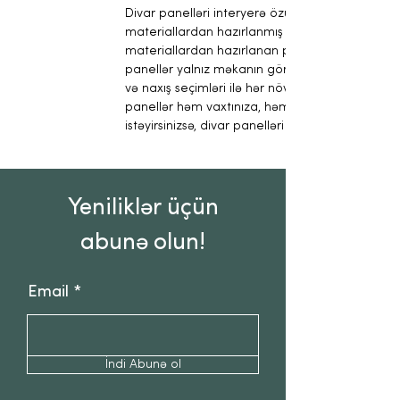
Divar panelləri interyerə özünəməxsus üslub və e
materiallardan hazırlanmış yüksək keyfiyyətli div
materiallardan hazırlanan panellərimiz, həm de
panellər yalnız məkanın görünüşünü dəyişdirmir
və naxış seçimləri ilə hər növ interyerə uyğun p
panellər həm vaxtınıza, həm də büdcənizə qəna
istəyirsinizsə, divar panelləri mükəmməl seçimdi
Yeniliklər üçün
abunə olun!
Email
İndi Abunə ol