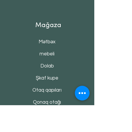
Mağaza
Mətbəx
mebeli
Dolab
Şkaf kupe
Otaq qapıları
Qonaq otağı
Divan & kreslo
Alaca Haqqında