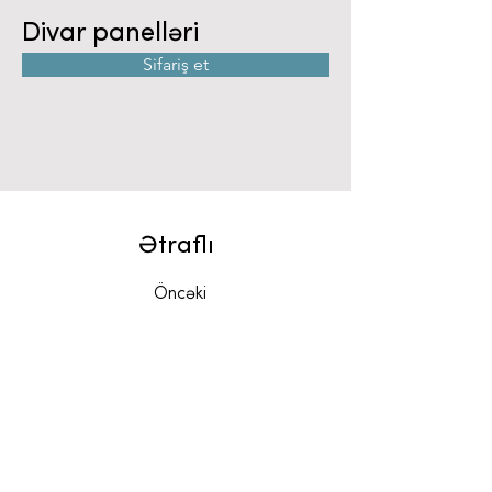
Divar panelləri
Sifariş et
Ətraflı
Öncəki