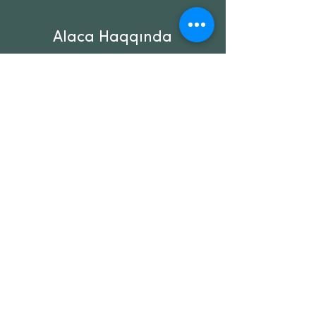
Alaca Haqqında
Haqqımızda
Əlaqə
Müştəri Xidmətləri
Mağaza qaydaları
Ödəmə metodları
Blue Mall | 2. mərtəbə
+994559959188 / info@alaca.az