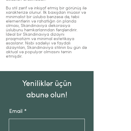
Bu stil zərif və inkişaf etmiş bir görünüş ilə
xarakterizə olunur. İlk baxışdan müasir və
minimalist bir üsluba bənzəsə də, təbii
elementlərin və rahatlığın ön planda
olması, Skandinaviya dekorasiya
üslubunu həmkarlarından fərqləndirir.
İdeal bir Skandinaviya dizaynı
praqmatizm və minimal estetikaya
əsaslanır. Nisbi sadəliyi və faydalı
dizaynları, Skandinaviya stilinin bu gün də
aktual və populyar olmasını təmin
etmişdir.
Yeniliklər üçün
abunə olun!
Email