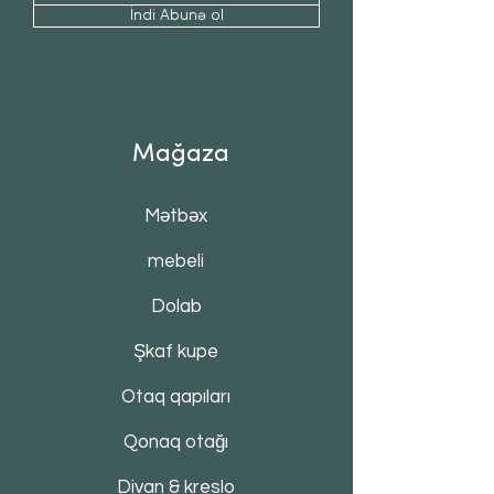
İndi Abunə ol
Mağaza
Mətbəx
mebeli
Dolab
Şkaf kupe
Otaq qapıları
Qonaq otağı
Divan & kreslo