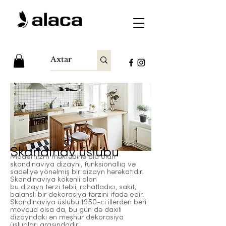
Skandinav üslubu
Modernizm məktəbinə aid olan
skandinaviya dizaynı, funksionallıq və
sadəliyə yönəlmiş bir dizayn hərəkatıdır.
Skandinaviya kökənli olan
bu dizayn tərzi təbii, rahatladıcı, sakit,
balanslı bir dekorasiya tərzini ifadə edir.
Skandinaviya üslubu 1950-ci illərdən bəri
mövcud olsa da, bu gün də daxili
dizayndakı ən məşhur dekorasiya
üslubları arasındadır.