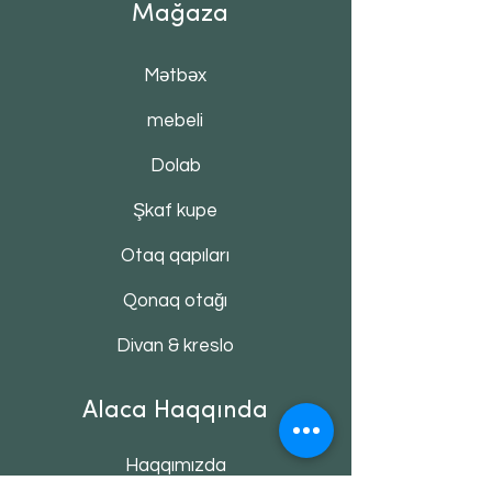
Mağaza
Mətbəx
mebeli
Dolab
Şkaf kupe
Otaq qapıları
Qonaq otağı
Divan & kreslo
Alaca Haqqında
Haqqımızda