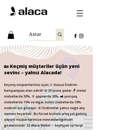
🏡 Keçmiş müştərilər üçün yeni
sevinc – yalnız Alacada!
Keçmiş müştərilərimiz üçün 🎉 Xüsusi Endirim
Kampaniyası elan edirik! 📅 30 iyuna qədər 🪑 metal
mebellərdə 30%, 🚪 qapılarda 20%, 🛋️ yumşaq
mebellərdə 15% və digər bütün mebellərdə 10%
endirim sizi gözləyir. 💵 Endirimlər yalnız nağd alış
zamanı keçərlidir. Bu fürsət bizimlə artıq yol getmiş
dəyərli müştərilərimizə minnətdarlığımızın
göstəricisidir. 🙌 Alaca Mebel ✨ keyfiyyət və fərqli