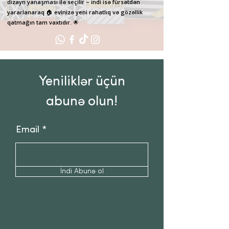
dizayn yanaşması ilə seçilir – indi isə fürsətdən
yararlanaraq 🏠 evinizə yeni rahatlıq və gözəllik
qatmağın tam vaxtıdır. 🌟
Yeniliklər üçün
abunə olun!
Email
İndi Abunə ol